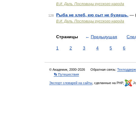
В.И. Даль. Пословицы русского народа
Рыба не хлеб, ею сыт не будешь.
— (
128
В.И. Даль. Пословицы русского народа
Страницы
←
Предыдущая
Сле
1
2
3
4
5
6
© Академик, 2000-2026
Обратная связь:
Техподдерж
👣 Путешествия
Экспорт словарей на сайты
, сделанные на PHP,
Jo