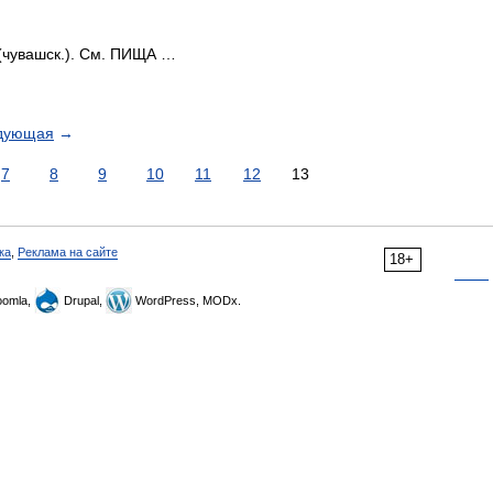
чувашск.). См. ПИЩА …
дующая
→
7
8
9
10
11
12
13
ка
,
Реклама на сайте
18+
omla,
Drupal,
WordPress, MODx.