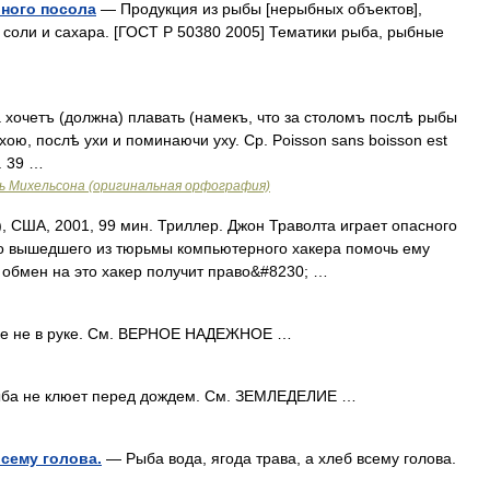
ного посола
— Продукция из рыбы [нерыбных объектов],
соли и сахара. [ГОСТ Р 50380 2005] Тематики рыба, рыбные
хочетъ (должна) плавать (намекъ, что за столомъ послѣ рыбы
хою, послѣ ухи и поминаючи уху. Ср. Poisson sans boisson est
n. 39 …
ь Михельсона (оригинальная орфография)
 США, 2001, 99 мин. Триллер. Джон Траволта играет опасного
то вышедшего из тюрьмы компьютерного хакера помочь ему
 обмен на это хакер получит право&#8230; …
ке не в руке. См. ВЕРНОЕ НАДЕЖНОЕ …
а не клюет перед дождем. См. ЗЕМЛЕДЕЛИЕ …
 всему голова.
— Рыба вода, ягода трава, а хлеб всему голова.