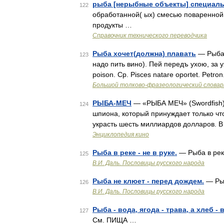
рыба [нерыбные объекты] специаль
122
обработанной( ых) смесью поваренной 
продукты …
Справочник технического переводчика
Рыба хочет(должна) плавать
— Рыба 
123
надо пить вино). Пей передъ ухою, за у
poison. Ср. Pisces natare oportet. Petro
Большой толково-фразеологический словар
РЫБА-МЕЧ
— «РЫБА МЕЧ» (Swordfish),
124
шпиона, который принуждает только ч
украсть шесть миллиардов долларов. В
Энциклопедия кино
Рыба в реке - не в руке.
— Рыба в ре
125
В.И. Даль. Пословицы русского народа
Рыба не клюет - перед дождем.
— Рыб
126
В.И. Даль. Пословицы русского народа
Рыба - вода, ягода - трава, а хлеб -
127
См. ПИЩА …